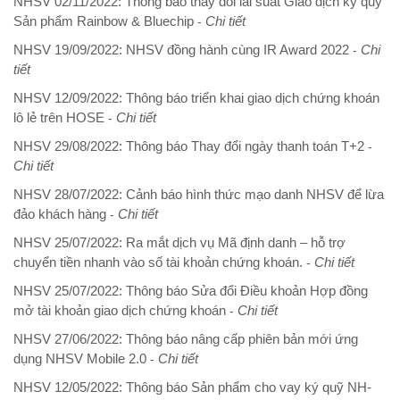
NHSV 02/11/2022: Thông báo thay đổi lãi suất Giao dịch ký quỹ
Sản phẩm Rainbow & Bluechip
Chi tiết
-
NHSV 19/09/2022: NHSV đồng hành cùng IR Award 2022
Chi
-
tiết
NHSV 12/09/2022: Thông báo triển khai giao dịch chứng khoán
lô lẻ trên HOSE
Chi tiết
-
NHSV 29/08/2022: Thông báo Thay đổi ngày thanh toán T+2
-
Chi tiết
NHSV 28/07/2022: Cảnh báo hình thức mạo danh NHSV để lừa
đảo khách hàng
Chi tiết
-
NHSV 25/07/2022: Ra mắt dịch vụ Mã định danh – hỗ trợ
chuyển tiền nhanh vào số tài khoản chứng khoán.
Chi tiết
-
NHSV 25/07/2022: Thông báo Sửa đổi Điều khoản Hợp đồng
mở tài khoản giao dịch chứng khoán
Chi tiết
-
NHSV 27/06/2022: Thông báo nâng cấp phiên bản mới ứng
dụng NHSV Mobile 2.0
Chi tiết
-
NHSV 12/05/2022: Thông báo Sản phẩm cho vay ký quỹ NH-