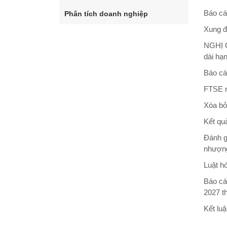
Báo cá
Phân tích doanh nghiệp
Xung đ
NGHỊ Q
dài hạ
Báo cá
FTSE n
Xóa bỏ
Kết qu
Đánh g
nhượn
Luật h
Báo cá
2027 t
Kết lu