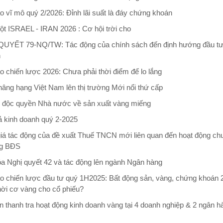
o vĩ mô quý 2/2026: Đỉnh lãi suất là đáy chứng khoán
ột ISRAEL - IRAN 2026 : Cơ hội trời cho
UYẾT 79-NQ/TW: Tác động của chính sách đến định hướng đầu tư
n
o chiến lược 2026: Chưa phải thời điểm để lo lắng
âng hạng Việt Nam lên thị trường Mới nổi thứ cấp
 độc quyền Nhà nước về sản xuất vàng miếng
ả kinh doanh quý 2-2025
iá tác động của đề xuất Thuế TNCN mới liên quan đến hoạt động ch
g BĐS
óa Nghị quyết 42 và tác động lên ngành Ngân hàng
o chiến lược đầu tư quý 1H2025: Bất động sản, vàng, chứng khoán 
hời cơ vàng cho cổ phiếu?
ận thanh tra hoạt động kinh doanh vàng tại 4 doanh nghiệp & 2 ngân h