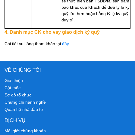
sẽ thực hiện bán TSĐB/tài sản đảm
bảo khác của Khách để đưa tỷ lệ ký
quỹ lớn hơn hoặc bằng tỷ lệ ký quỹ
duy trì.
4. Danh mục CK cho vay giao dịch ký quỹ
Chi tiết vui lòng tham khảo tại
đây
VỀ CHÚNG TÔI
Giới thiệu
Cột mốc
Sơ đồ tổ chức
Chứng chỉ hành nghề
Quan hệ nhà đầu tư
DỊCH VỤ
Môi giới chứng khoán