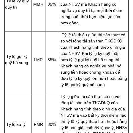
Tỷ lệ ký quỹ
MMR
35%
của NHSV mà Khách hàng có
duy trì
nghĩa vụ duy trì tại mọi thời điểm
trong suốt thời hạn hiệu lực của
hợp đồng.
Tỷ lệ tối thiểu giữa tài sản thực có
so với tổng tài sản trên TKGDKQ
của Khách hàng tính theo định giá
của NHSV. Khi tỷ lệ ký quỹ thấp
Tỷ lệ gọi ký
LMR
35%
hơn tỷ lệ gọi ký quỹ bổ sung thì
quỹ bổ sung
Khách hàng có nghĩa vụ phải bổ
sung tiền hoặc chứng khoán để
đưa tỷ lệ ký quỹ lớn hơn hoặc bằng
tỷ lệ gọi ký quỹ bổ sung
Tỷ lệ giữa tài sản thực có so với
tổng tài sản trên TKGDKQ của
Khách hàng tính theo định giá của
NHSV mà vào bất kỳ thời điểm nào
thì tỷ lệ ký quỹ thấp hơn hoặc bằng
Tỷ lệ xử lý
FMR
30%
tỷ lệ bán giải chấp/tỷ lệ xử lý, NHSV