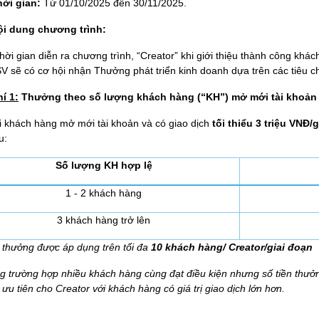
hời gian:
Từ 01/10/2025 đến 30/11/2025.
ội dung chương trình:
hời gian diễn ra chương trình, “Creator” khi giới thiệu thành công kh
V sẽ có cơ hội nhận Thưởng phát triển kinh doanh dựa trên các tiêu c
í 1:
Thưởng theo số lượng khách hàng (“KH”) mở mới tài khoản v
i khách hàng
mở mới tài khoản và có giao dịch
tối thiểu 3 triệu VNĐ/
u:
Số lượng KH
hợp lệ
1 - 2 khách hàng
3 khách hàng trở lên
 thưởng được á
p dụng
trên
tối đa
10 khách hàng/ Creator/
giai đoạn
g trường hợp nhiều khách hàng cùng đạt điều kiện nhưng số tiền thưởn
 ưu tiên cho
Creator với khách hà
ng
có
giá trị giao dịch lớn hơn.