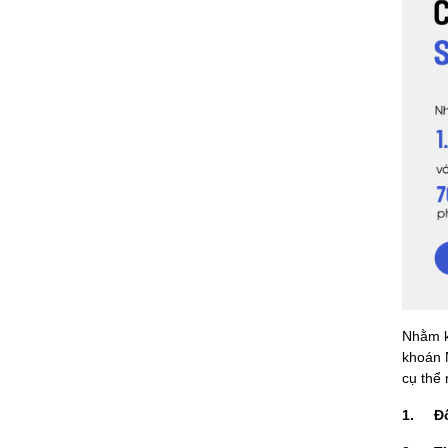
Nhằm k
khoán N
cụ thể
1.
Đ