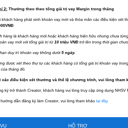
í 2:
Thưởng theo
theo tổng giá trị vay Margin trong tháng
i khách hàng phát sinh khoản vay mới và thỏa mãn các điều kiện xét 
.000VNĐ
.
h hàng là khách hàng mới hoặc khách hàng hiện hữu nhưng chưa từng
oản vay mới với tổng giá trị từ
10 triệu VNĐ
trở lên trong thời gian chươ
 hạn duy trì khoản vay không dưới
5 ngày.
g được xét theo thự tự các khách hàng có tổng giá trị khoản vay tron
 của tháng đó.
ết các điều kiện xét thưởng và thể lệ chương trình, vui lòng tham
g ký trở thành Creator, khách hàng vui lòng truy cập ứng dụng NHSV
ết hướng dẫn đăng ký làm Creator, vui lòng tham khảo
tại đây
 VỤ
HỖ TRỢ