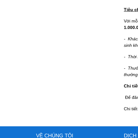
Tiêu ch
Với mỗ
1.000
- Khác
sinh kh
- Thời
- Thưởn
thưởng
Chi ti
Để đăn
Chi ti
VỀ CHÚNG TÔI
DỊCH