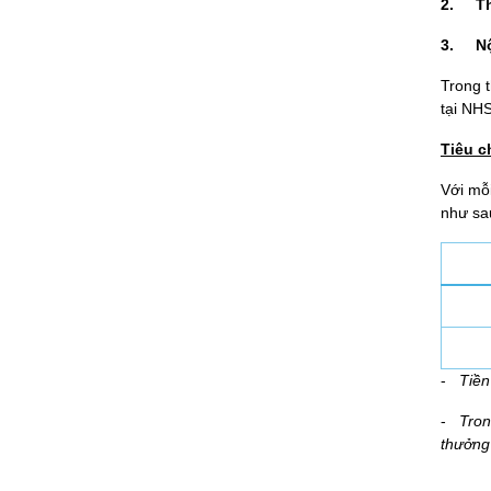
2.
T
3.
N
Trong t
tại NHS
Tiêu ch
Với
mỗ
như sa
-
Tiền
-
Tron
thưởng