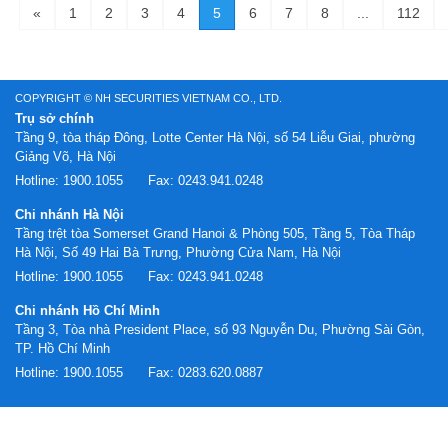
«
1
2
3
4
5
6
7
8
...
112
COPYRIGHT © NH SECURITIES VIETNAM CO., LTD.
Trụ sở chính
Tầng 9, tòa tháp Đông, Lotte Center Hà Nội, số 54 Liễu Giai, phường
Giảng Võ, Hà Nội
Hotline:
1900.1055
Fax:
0243.941.0248
Chi nhánh Hà Nội
Tầng trệt tòa Somerset Grand Hanoi & Phòng 505, Tầng 5, Tòa Tháp
Hà Nội, Số 49 Hai Bà Trưng, Phường Cửa Nam, Hà Nội
Hotline:
1900.1055
Fax:
0243.941.0248
Chi nhánh Hồ Chí Minh
Tầng 3, Tòa nhà President Place, số 93 Nguyễn Du, Phường Sài Gòn,
TP. Hồ Chí Minh
Hotline:
1900.1055
Fax:
0283.620.0887