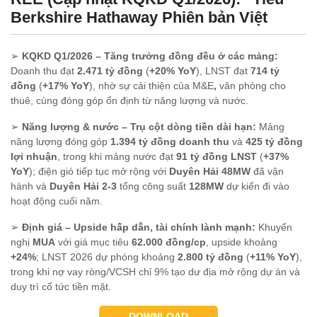
Berkshire Hathaway Phiên bản Việt
➢
KQKD Q1/2026 – Tăng trưởng đồng đều ở các mảng:
Doanh thu đạt
2.471 tỷ đồng
(
+20% YoY
), LNST đạt
714 tỷ
đồng
(
+17% YoY
), nhờ sự cải thiện của
M&E
,
văn phòng cho
thuê, cùng đóng góp ổn định từ năng lượng và nước.
➢
Năng lượng & nước – Trụ cột dòng tiền dài hạn:
Mảng
năng lượng đóng góp
1.394 tỷ đồng doanh thu
và
425 tỷ đồng
lợi nhuận
, trong khi mảng nước đạt
91 tỷ đồng LNST
(
+37%
YoY
); điện gió tiếp tục mở rộng với
Duyên Hải 48MW
đã vận
hành và
Duyên Hải 2-3
tổng công suất
128MW
dự kiến đi vào
hoạt động cuối năm.
➢
Định giá – Upside hấp dẫn, tài chính lành mạnh:
Khuyến
nghị
MUA
với giá mục tiêu
62.000 đồng/cp
, upside khoảng
+24%
; LNST 2026 dự phóng khoảng
2.800 tỷ đồng
(
+11% YoY
),
trong khi
nợ vay ròng/VCSH chỉ 9%
tạo dư địa mở rộng dự án và
duy trì cổ tức tiền mặt.
DOWNLOAD