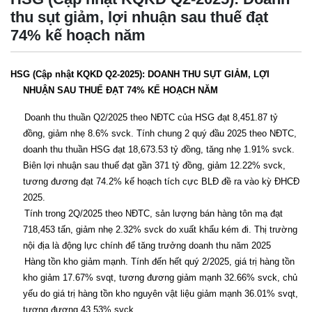
thu sụt giảm, lợi nhuận sau thuế đạt
74% kế hoạch năm
HSG (Cập nhật KQKD Q2-2025): DOANH THU SỤT GIẢM, LỢI
NHUẬN SAU THUẾ ĐẠT 74% KẾ HOẠCH NĂM
Doanh
thu
thuần
Q2/2025 theo NĐTC của HSG đạt 8,451.87 tỷ
đồng, giảm nhẹ 8.6% svck. Tính
chung
2
quý
đầu
2025
theo
NĐTC,
doanh
thu
thuần
HSG
đạt
18,673.53
tỷ
đồng
,
tăng
nhẹ
1.91%
svck
.
Biên
lợi
nhuận
sau
thuế
đạt
gần
371
tỷ
đồng
,
giảm
12.22%
svck
,
tương
đương
đạt
74.2%
kế
hoạch
tích
cực
BLĐ
đề
ra
vào
kỳ
ĐHCĐ
2025.
Tính trong 2Q/2025 theo NĐTC, sản lượng bán hàng tôn mạ đạt
718,453 tấn, giảm nhẹ 2.32% svck do xuất khẩu kém đi. Thị trường
nội địa là động lực chính để tăng trưởng doanh thu năm 2025
Hàng
tồn
kho
giảm
mạnh.
Tính
đến
hết
quý
2/2025,
giá
trị
hàng
tồn
kho
giảm
17.67%
svqt
,
tương
đương
giảm
mạnh
32.66%
svck
,
chủ
yếu
do
giá
trị
hàng
tồn
kho
nguyên
vật
liệu
giảm
mạnh
36.01%
svqt
,
tương
đương
43.53%
svck