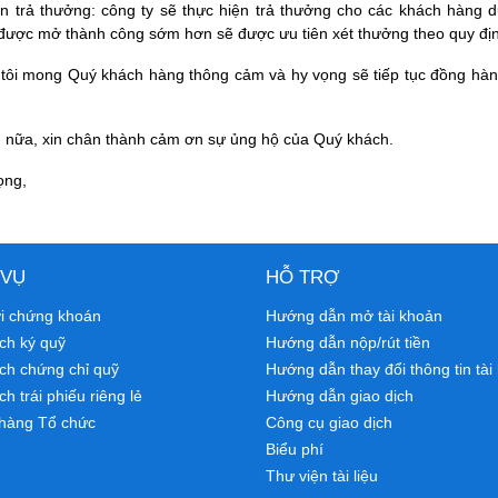
n trả thưởng: công ty sẽ thực hiện trả thưởng cho các khách hàng dự
được mở thành công sớm hơn sẽ được ưu tiên xét thưởng theo quy đị
tôi mong Quý khách hàng thông cảm và hy vọng sẽ tiếp tục đồng hàn
.
n nữa, xin chân thành cảm ơn sự ủng hộ của Quý khách.
ọng,
 VỤ
HỖ TRỢ
ới chứng khoán
Hướng dẫn mở tài khoản
ch ký quỹ
Hướng dẫn nộp/rút tiền
ịch chứng chỉ quỹ
Hướng dẫn thay đổi thông tin tài
ch trái phiếu riêng lẻ
Hướng dẫn giao dịch
hàng Tổ chức
Công cụ giao dịch
Biểu phí
Thư viện tài liệu