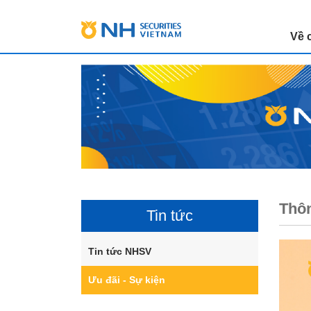
Về 
Thôn
Tin tức
Tin tức NHSV
Ưu đãi - Sự kiện