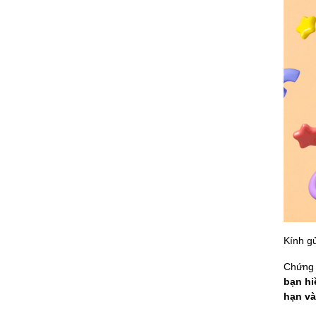
Kính g
Chứng 
bạn hi
hạn và