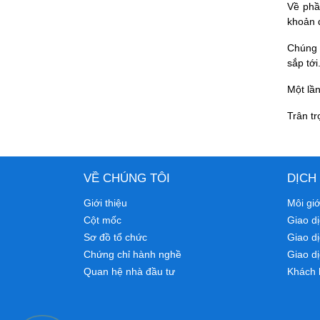
Về phầ
khoản 
Chúng 
sắp tới
Một lầ
Trân tr
VỀ CHÚNG TÔI
DỊCH
Giới thiệu
Môi gi
Cột mốc
Giao dị
Sơ đồ tổ chức
Giao d
Chứng chỉ hành nghề
Giao dị
Quan hệ nhà đầu tư
Khách 