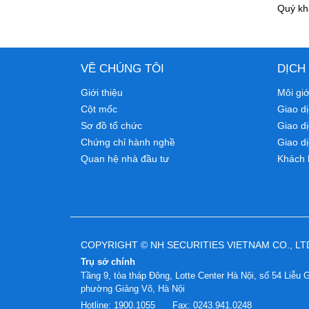
Quý kh
VỀ CHÚNG TÔI
DỊCH
Giới thiệu
Môi gi
Cột mốc
Giao dị
Sơ đồ tổ chức
Giao d
Chứng chỉ hành nghề
Giao dị
Quan hệ nhà đầu tư
Khách 
COPYRIGHT © NH SECURITIES VIETNAM CO., LT
Trụ sở chính
Tầng 9, tòa tháp Đông, Lotte Center Hà Nội, số 54 Liễu G
phường Giảng Võ, Hà Nội
Hotline:
1900.1055
Fax:
0243.941.0248