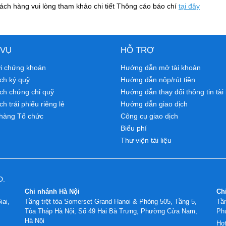
ách hàng vui lòng tham khảo chi tiết Thông cáo báo chí
tại đây
 VỤ
HỖ TRỢ
ới chứng khoán
Hướng dẫn mở tài khoản
ch ký quỹ
Hướng dẫn nộp/rút tiền
ịch chứng chỉ quỹ
Hướng dẫn thay đổi thông tin tài
ch trái phiếu riêng lẻ
Hướng dẫn giao dịch
hàng Tổ chức
Công cụ giao dịch
Biểu phí
Thư viện tài liệu
D.
Chi nhánh Hà Nội
Ch
iai,
Tầng trệt tòa Somerset Grand Hanoi & Phòng 505, Tầng 5,
Tần
Tòa Tháp Hà Nội, Số 49 Hai Bà Trưng, Phường Cửa Nam,
Ph
Hà Nội
Hot