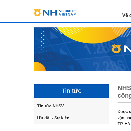
Về 
NHSV
Tin tức
công
Tin tức NHSV
Được s
vận hà
Ưu đãi - Sự kiện
TP. Hồ