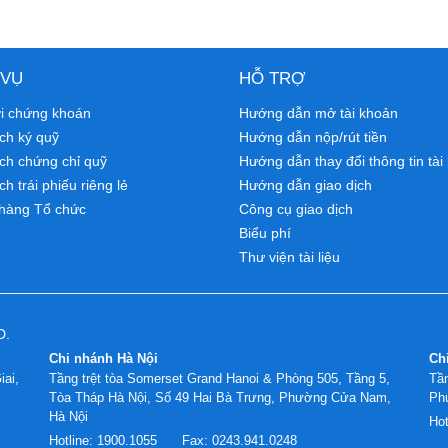
 VỤ
HỖ TRỢ
ới chứng khoán
Hướng dẫn mở tài khoản
ch ký quỹ
Hướng dẫn nộp/rút tiền
ịch chứng chỉ quỹ
Hướng dẫn thay đổi thông tin tài
ch trái phiếu riêng lẻ
Hướng dẫn giao dịch
hàng Tổ chức
Công cụ giao dịch
Biểu phí
Thư viện tài liệu
D.
Chi nhánh Hà Nội
Ch
iai,
Tầng trệt tòa Somerset Grand Hanoi & Phòng 505, Tầng 5,
Tần
Tòa Tháp Hà Nội, Số 49 Hai Bà Trưng, Phường Cửa Nam,
Ph
Hà Nội
Hot
Hotline:
1900.1055
Fax:
0243.941.0248