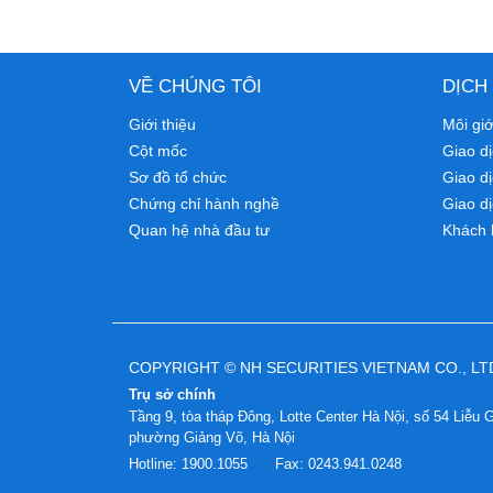
VỀ CHÚNG TÔI
DỊCH
Giới thiệu
Môi gi
Cột mốc
Giao dị
Sơ đồ tổ chức
Giao d
Chứng chỉ hành nghề
Giao dị
Quan hệ nhà đầu tư
Khách 
COPYRIGHT © NH SECURITIES VIETNAM CO., LT
Trụ sở chính
Tầng 9, tòa tháp Đông, Lotte Center Hà Nội, số 54 Liễu G
phường Giảng Võ, Hà Nội
Hotline:
1900.1055
Fax:
0243.941.0248