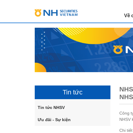
Về 
NHSV
Tin tức
NHSV
Tin tức NHSV
Công t
NHSV k
Ưu đãi - Sự kiện
Chi tiế