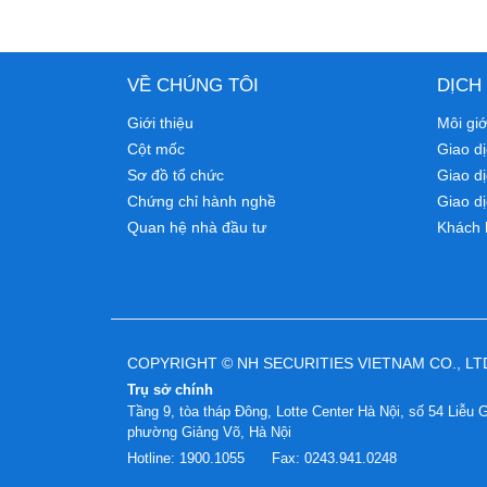
VỀ CHÚNG TÔI
DỊCH
Giới thiệu
Môi gi
Cột mốc
Giao dị
Sơ đồ tổ chức
Giao d
Chứng chỉ hành nghề
Giao dị
Quan hệ nhà đầu tư
Khách 
COPYRIGHT © NH SECURITIES VIETNAM CO., LT
Trụ sở chính
Tầng 9, tòa tháp Đông, Lotte Center Hà Nội, số 54 Liễu G
phường Giảng Võ, Hà Nội
Hotline:
1900.1055
Fax:
0243.941.0248