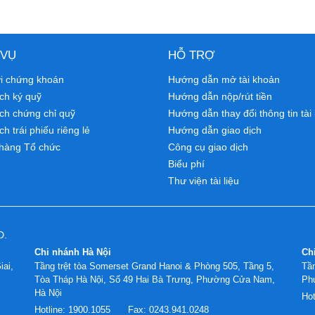
 VỤ
HỖ TRỢ
ới chứng khoán
Hướng dẫn mở tài khoản
ch ký quỹ
Hướng dẫn nộp/rút tiền
ịch chứng chỉ quỹ
Hướng dẫn thay đổi thông tin tài
ch trái phiếu riêng lẻ
Hướng dẫn giao dịch
hàng Tổ chức
Công cụ giao dịch
Biểu phí
Thư viện tài liệu
D.
Chi nhánh Hà Nội
Ch
iai,
Tầng trệt tòa Somerset Grand Hanoi & Phòng 505, Tầng 5,
Tần
Tòa Tháp Hà Nội, Số 49 Hai Bà Trưng, Phường Cửa Nam,
Ph
Hà Nội
Hot
Hotline:
1900.1055
Fax:
0243.941.0248