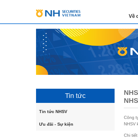
Về 
NHSV
Tin tức
NHSV
Tin tức NHSV
Công t
NHSV k
Ưu đãi - Sự kiện
Chi tiế