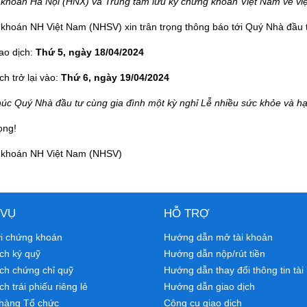
khoán Hà Nội (HNX) và Trung tâm lưu ký chứng khoán Việt Nam về việc
khoán NH Việt Nam (NHSV) xin trân trọng thông báo tới Quý Nhà đầu 
ao dịch:
Thứ 5, ngày 18/04/2024
ch trở lại vào:
Thứ 6, ngày 19/04/2024
húc Quý Nhà đầu tư cùng gia đình một kỳ nghỉ Lễ nhiều sức khỏe và h
ọng!
khoán NH Việt Nam (NHSV)
 VỤ
HỖ TRỢ
ới chứng khoán
Hướng dẫn mở tài khoản
ch ký quỹ
Hướng dẫn nộp/rút tiền
ịch chứng chỉ quỹ
Hướng dẫn thay đổi thông tin tài
ch trái phiếu riêng lẻ
Hướng dẫn giao dịch
hàng Tổ chức
Công cụ giao dịch