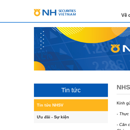
Về 
NHSV
Tin tức
Kính g
Tin tức NHSV
- Thực
Ưu đãi - Sự kiện
- Căn 