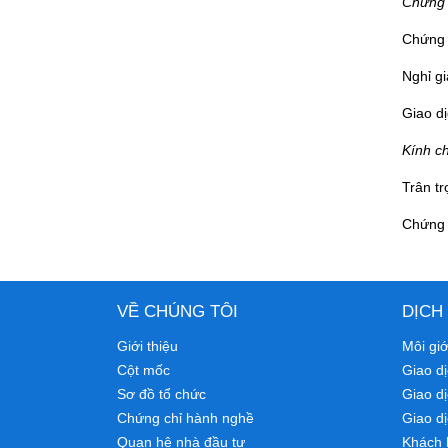
Chứng 
Chứng 
Nghỉ gi
Giao dị
Kính c
Trân tr
Chứng 
VỀ CHÚNG TÔI
DỊCH
Giới thiệu
Môi gi
Cột mốc
Giao dị
Sơ đồ tổ chức
Giao d
Chứng chỉ hành nghề
Giao dị
Quan hệ nhà đầu tư
Khách 