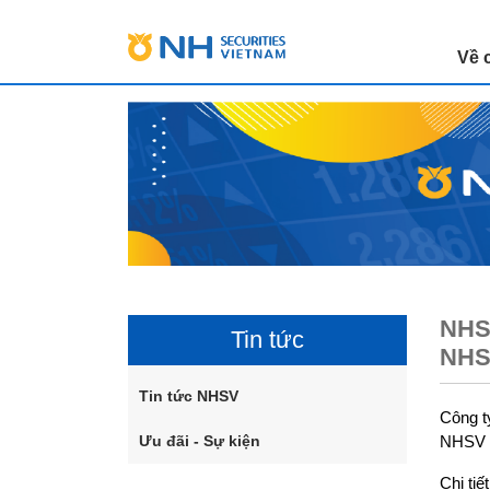
Về 
NHSV
Tin tức
NHSV
Tin tức NHSV
Công t
Ưu đãi - Sự kiện
NHSV k
Chi tiế