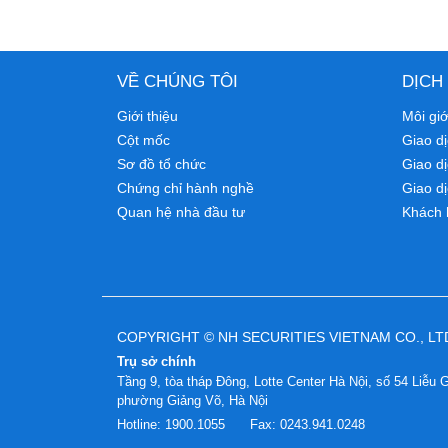
VỀ CHÚNG TÔI
DỊCH
Giới thiệu
Môi gi
Cột mốc
Giao dị
Sơ đồ tổ chức
Giao d
Chứng chỉ hành nghề
Giao dị
Quan hệ nhà đầu tư
Khách 
COPYRIGHT © NH SECURITIES VIETNAM CO., LT
Trụ sở chính
Tầng 9, tòa tháp Đông, Lotte Center Hà Nội, số 54 Liễu G
phường Giảng Võ, Hà Nội
Hotline:
1900.1055
Fax:
0243.941.0248