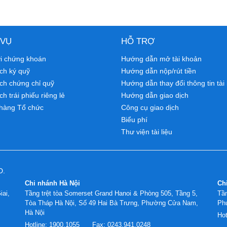
 VỤ
HỖ TRỢ
ới chứng khoán
Hướng dẫn mở tài khoản
ch ký quỹ
Hướng dẫn nộp/rút tiền
ịch chứng chỉ quỹ
Hướng dẫn thay đổi thông tin tài
ch trái phiếu riêng lẻ
Hướng dẫn giao dịch
hàng Tổ chức
Công cụ giao dịch
Biểu phí
Thư viện tài liệu
D.
Chi nhánh Hà Nội
Ch
iai,
Tầng trệt tòa Somerset Grand Hanoi & Phòng 505, Tầng 5,
Tần
Tòa Tháp Hà Nội, Số 49 Hai Bà Trưng, Phường Cửa Nam,
Ph
Hà Nội
Hot
Hotline:
1900.1055
Fax:
0243.941.0248