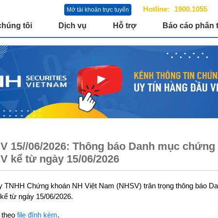
Hotline:
1900.1055
Mở tài khoản trực tuyến
chúng tôi
Dịch vụ
Hỗ trợ
Báo cáo phân t
 15//06/2026: Thông báo Danh mục chứng k
 kể từ ngày 15/06/2026
y TNHH Chứng khoán NH Việt Nam (NHSV) trân trọng thông báo Dan
ể từ ngày 15/06/2026.
t theo
file đính kèm
.