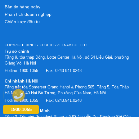
Bản tin hàng ngày
Phân tích doanh nghiệp
Chiến lược đầu tư
COPYRIGHT © NH SECURITIES VIETNAM CO., LTD.
Trụ sở chính
Tầng 9, tòa tháp Đông, Lotte Center Hà Nội, số 54 Liễu Giai, phường
Giảng Võ, Hà Nội
Hotline:
1900.1055
Fax:
0243.941.0248
Chi nhánh Hà Nội
Tầng trệt tòa Somerset Grand Hanoi & Phòng 505, Tầng 5, Tòa Tháp
Hà Nội, Số 49 Hai Bà Trưng, Phường Cửa Nam, Hà Nội
Hotline:
1900.1055
Fax:
0243.941.0248
1900.1055
Chi nhánh Hồ Chí Minh
Tầng 3, Tòa nhà President Place, số 93 Nguyễn Du, Phường Sài Gòn,
TP. Hồ Chí Minh
Hotline:
1900.1055
Fax:
0283.620.0887