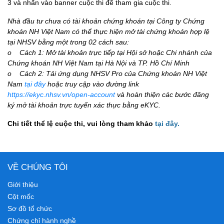
3 và nhấn vào banner cuộc thi để tham gia cuộc thi.
Nhà đầu tư chưa có tài khoản chứng khoán tại Công ty Chứng
khoán NH Việt Nam có thể thực hiện mở tài chứng khoán hợp lệ
tại NHSV bằng một trong 02 cách sau:
o Cách 1: Mở tài khoản trực tiếp tại Hội sở hoặc Chi nhánh của
Chứng khoán NH Việt Nam tại Hà Nội và TP. Hồ Chí Minh
o Cách 2: Tải ứng dụng NHSV Pro của Chứng khoán NH Việt
Nam
tại đây
hoặc truy cập vào đường link
https://ekyc.nhsv.vn/open-account
và hoàn thiện các bước đăng
ký mở tài khoản trực tuyến xác thực bằng eKYC.
Chi tiết thể lệ cuộc thi, vui lòng tham khảo
tại đây
.
VỀ CHÚNG TÔI
Giới thiệu
Cột mốc
Sơ đồ tổ chức
Chứng chỉ hành nghề