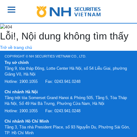
Lỗi!, Nội dung không tìm thấy
Trở về trang chủ
COPYRIGHT © NH SECURITIES VIETNAM CO., LTD.
Trụ sở chính
Tầng 9, tòa tháp Đông, Lotte Center Hà Nội, số 54 Liễu Giai, phường
Giảng Võ, Hà Nội
Hotline:
1900.1055
Fax:
0243.941.0248
Chi nhánh Hà Nội
Tầng trệt tòa Somerset Grand Hanoi & Phòng 505, Tầng 5, Tòa Tháp
Hà Nội, Số 49 Hai Bà Trưng, Phường Cửa Nam, Hà Nội
Hotline:
1900.1055
Fax:
0243.941.0248
Chi nhánh Hồ Chí Minh
Tầng 3, Tòa nhà President Place, số 93 Nguyễn Du, Phường Sài Gòn,
TP. Hồ Chí Minh