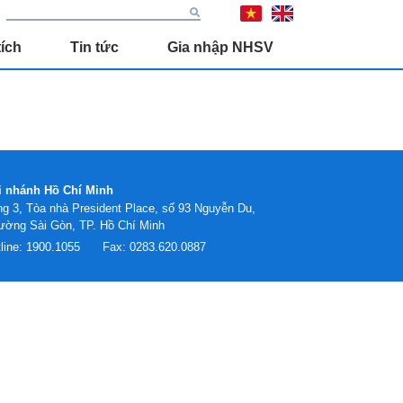
ích
Tin tức
Gia nhập NHSV
i nhánh Hồ Chí Minh
g 3, Tòa nhà President Place, số 93 Nguyễn Du,
ường Sài Gòn, TP. Hồ Chí Minh
line:
1900.1055
Fax:
0283.620.0887