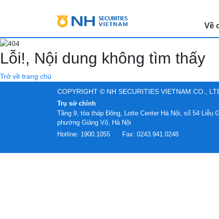
Về 
Lỗi!, Nội dung không tìm thấy
Trở về trang chủ
COPYRIGHT © NH SECURITIES VIETNAM CO., LT
Trụ sở chính
Tầng 9, tòa tháp Đông, Lotte Center Hà Nội, số 54 Liễu G
phường Giảng Võ, Hà Nội
Hotline:
1900.1055
Fax:
0243.941.0248