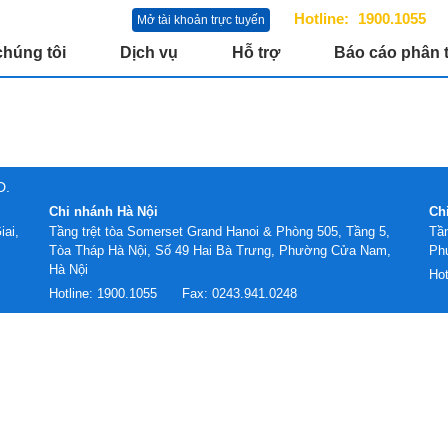
Hotline:
1900.1055
Mở tài khoản trực tuyến
chúng tôi
Dịch vụ
Hỗ trợ
Báo cáo phân t
D.
Chi nhánh Hà Nội
Ch
iai,
Tầng trệt tòa Somerset Grand Hanoi & Phòng 505, Tầng 5,
Tần
Tòa Tháp Hà Nội, Số 49 Hai Bà Trưng, Phường Cửa Nam,
Ph
Hà Nội
Hot
Hotline:
1900.1055
Fax:
0243.941.0248