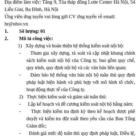
Địa điểm làm việc: Tầng 9, Tòa tháp đông Lotte Center Hà Nội, 54
Liễu Giai, Ba Đình, Hà Nội
Ứng viên ứng tuyển vui lòng gửi CV ứng tuyển về email:
hr@nhsv.vn
1.
Số lượng: 01
2.
Mô tả công việc:
1)
Xây dựng và hoàn thiện hệ thống kiểm soát nội bộ:
-
Tham gia xây dựng, rà soát và cập nhật khung chính
sách kiểm soát nội bộ của Công ty, bao gồm quy chế,
quy trình, quy định nội bộ và các văn bản liên quan;
-
Đảm bảo hệ thống văn bản nội bộ tuân thủ quy định
pháp luật hiện hành và phù hợp với mô hình tổ chức,
hoạt động thực tế của Công ty.
2)
Thực hiện kiểm soát và giám sát tuân thủ:
-
Lập kế hoạch và đề cương kiểm soát nội bộ hằng năm;
-
Thực hiện kiểm tra định kỳ theo kế hoạch được phê
duyệt và kiểm tra đột xuất theo yêu cầu của Ban Tổng
Giám đốc;
-
Đánh giá mức độ tuân thủ quy định pháp luật, Điều lệ,