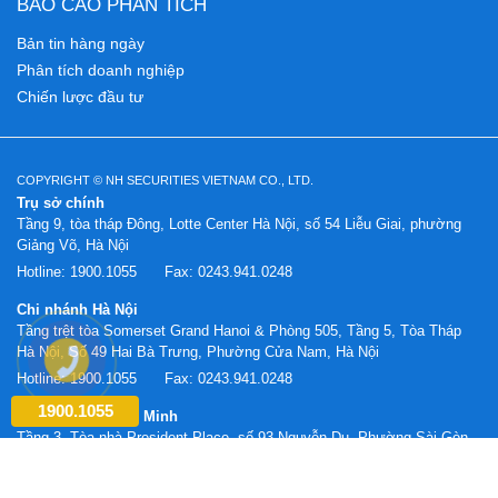
BÁO CÁO PHÂN TÍCH
Bản tin hàng ngày
Phân tích doanh nghiệp
Chiến lược đầu tư
COPYRIGHT © NH SECURITIES VIETNAM CO., LTD.
Trụ sở chính
Tầng 9, tòa tháp Đông, Lotte Center Hà Nội, số 54 Liễu Giai, phường
Giảng Võ, Hà Nội
Hotline:
1900.1055
Fax:
0243.941.0248
Chi nhánh Hà Nội
Tầng trệt tòa Somerset Grand Hanoi & Phòng 505, Tầng 5, Tòa Tháp
Hà Nội, Số 49 Hai Bà Trưng, Phường Cửa Nam, Hà Nội
Hotline:
1900.1055
Fax:
0243.941.0248
1900.1055
Chi nhánh Hồ Chí Minh
Tầng 3, Tòa nhà President Place, số 93 Nguyễn Du, Phường Sài Gòn,
TP. Hồ Chí Minh
Hotline:
1900.1055
Fax:
0283.620.0887