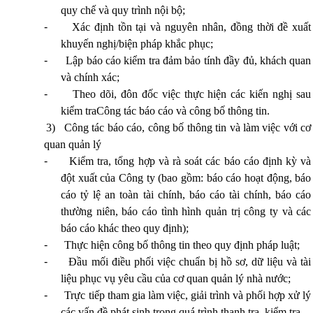
quy chế và quy trình nội bộ;
-
Xác định tồn tại và nguyên nhân, đồng thời đề xuất
khuyến nghị/biện pháp khắc phục;
-
Lập báo cáo kiểm tra đảm bảo tính đầy đủ, khách quan
và chính xác;
-
Theo dõi, đôn đốc việc thực hiện các kiến nghị sau
kiểm traCông tác báo cáo và công bố thông tin.
3)
Công tác báo cáo, công bố thông tin và làm việc với cơ
quan quản lý
-
Kiểm tra, tổng hợp và rà soát các báo cáo định kỳ và
đột xuất của Công ty (bao gồm: báo cáo hoạt động, báo
cáo tỷ lệ an toàn tài chính, báo cáo tài chính, báo cáo
thường niên, báo cáo tình hình quản trị công ty và các
báo cáo khác theo quy định);
-
Thực hiện công bố thông tin theo quy định pháp luật;
-
Đầu mối điều phối việc chuẩn bị hồ sơ, dữ liệu và tài
liệu phục vụ yêu cầu của cơ quan quản lý nhà nước;
-
Trực tiếp tham gia làm việc, giải trình và phối hợp xử lý
các vấn đề phát sinh trong quá trình thanh tra, kiểm tra