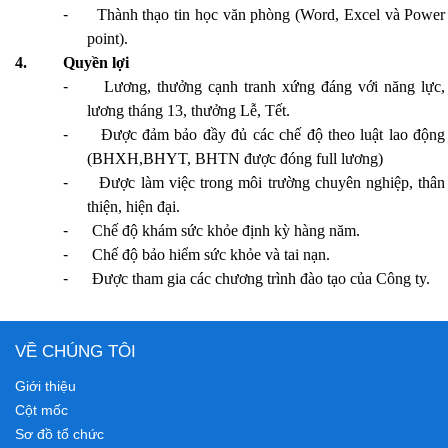
-
Thành thạo tin học văn phòng (Word, Excel và Power
point).
4.
Quyền lợi
-
Lương, thưởng cạnh tranh xứng đáng với năng lực,
lương tháng 13, thưởng Lễ, Tết.
-
Được đảm bảo đầy đủ các chế độ theo luật lao động
(BHXH,BHYT, BHTN được đóng full lương)
-
Được làm việc trong môi trường chuyên nghiệp, thân
thiện, hiện đại.
-
Chế độ khám sức khỏe định kỳ hàng năm.
-
Chế độ bảo hiểm sức khỏe và tai nạn.
-
Được tham gia các chương trình đào tạo của Công ty.
VỀ CHÚNG TÔI
Giới thiệu
Cột mốc
Sơ đồ tổ chức