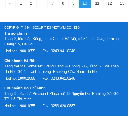
«
1
2
...
7
8
9
10
11
12
13
COPYRIGHT © NH SECURITIES VIETNAM CO., LTD.
Trụ sở chính
Tầng 9, tòa tháp Đông, Lotte Center Hà Nội, số 54 Liễu Giai, phường
Giảng Võ, Hà Nội
Hotline:
1900.1055
Fax:
0243.941.0248
Chi nhánh Hà Nội
Tầng trệt tòa Somerset Grand Hanoi & Phòng 505, Tầng 5, Tòa Tháp
Hà Nội, Số 49 Hai Bà Trưng, Phường Cửa Nam, Hà Nội
Hotline:
1900.1055
Fax:
0243.941.0248
Chi nhánh Hồ Chí Minh
Tầng 3, Tòa nhà President Place, số 93 Nguyễn Du, Phường Sài Gòn,
TP. Hồ Chí Minh
Hotline:
1900.1055
Fax:
0283.620.0887