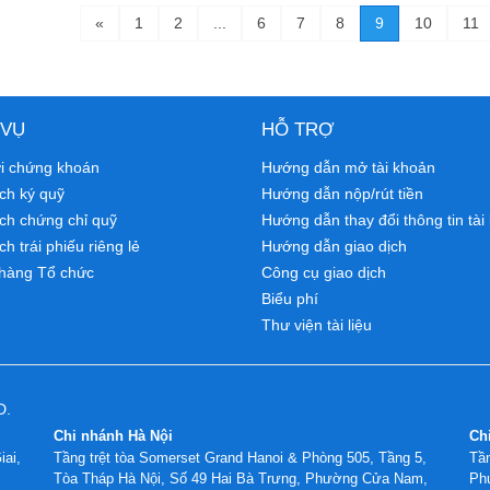
«
1
2
...
6
7
8
9
10
11
 VỤ
HỖ TRỢ
ới chứng khoán
Hướng dẫn mở tài khoản
ch ký quỹ
Hướng dẫn nộp/rút tiền
ịch chứng chỉ quỹ
Hướng dẫn thay đổi thông tin tài
ch trái phiếu riêng lẻ
Hướng dẫn giao dịch
hàng Tổ chức
Công cụ giao dịch
Biểu phí
Thư viện tài liệu
D.
Chi nhánh Hà Nội
Ch
iai,
Tầng trệt tòa Somerset Grand Hanoi & Phòng 505, Tầng 5,
Tần
Tòa Tháp Hà Nội, Số 49 Hai Bà Trưng, Phường Cửa Nam,
Ph