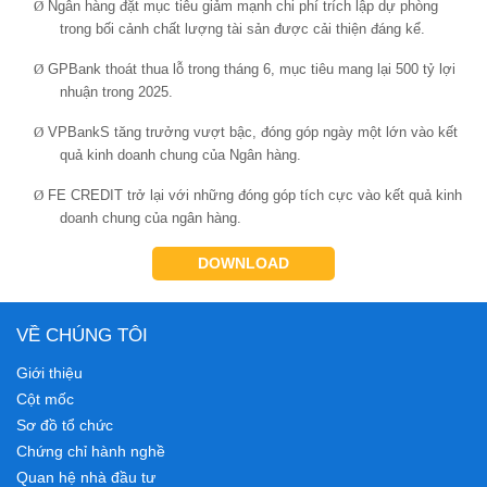
Ø
Ngân hàng đặt mục tiêu giảm mạnh chi phí trích lập dự phòng
trong bối cảnh chất lượng tài sản được cải thiện đáng kể.
Ø
GPBank thoát thua lỗ trong tháng 6, mục tiêu mang lại 500 tỷ lợi
nhuận trong 2025.
Ø
VPBankS tăng trưởng vượt bậc, đóng góp ngày một lớn vào kết
quả kinh doanh chung của Ngân hàng.
Ø
FE CREDIT trở lại với những đóng góp tích cực vào kết quả kinh
doanh chung của ngân hàng.
DOWNLOAD
VỀ CHÚNG TÔI
Giới thiệu
Cột mốc
Sơ đồ tổ chức
Chứng chỉ hành nghề
Quan hệ nhà đầu tư