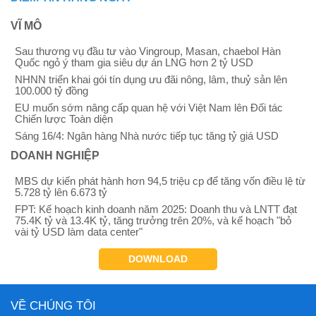
VĨ MÔ
Sau thương vụ đầu tư vào Vingroup, Masan, chaebol Hàn
Quốc ngỏ ý tham gia siêu dự án LNG hơn 2 tỷ USD
NHNN triển khai gói tín dụng ưu đãi nông, lâm, thuỷ sản lên
100.000 tỷ đồng
EU muốn sớm nâng cấp quan hệ với Việt Nam lên Đối tác
Chiến lược Toàn diện
Sáng 16/4: Ngân hàng Nhà nước tiếp tục tăng tỷ giá USD
DOANH NGHIỆP
MBS dự kiến phát hành hơn 94,5 triệu cp để tăng vốn điều lệ từ
5.728 tỷ lên 6.673 tỷ
FPT: Kế hoạch kinh doanh năm 2025: Doanh thu và LNTT đạt
75.4K tỷ và 13.4K tỷ, tăng trưởng trên 20%, và kế hoạch "bỏ
vài tỷ USD làm data center"
DOWNLOAD
VỀ CHÚNG TÔI