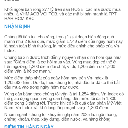
Khối ngoại bán ròng 277 tỷ trên sàn HOSE, các mã được mua
nhiều là VHM ACB VCI TCB, và các mã bị bán mạnh là FPT
HAH HCM KBC
NHẬN ĐỊNH
Chúng tôi tiếp tục cho rằng, trong 1 giai đoạn biến động quá
mạnh như 2 tuần qua, mức giảm 17.49 điểm của ngày hôm nay
là hoàn toàn bình thường, là mức điều chỉnh cho phép của Vn-
Index.
Chúng tôi xin được trích dẫn y nguyên nhận định hôm qua như
sau: ”Giảm điểm là cơ hội mua vào. Vùng mua đẹp có thể ở
trên ngưỡng 1,200 điểm đôi chút, ví dụ 1,205 điểm do 1,200
điểm vẫn là hỗ trợ mạnh.”
Mức điểm thấp nhất của ngày hôm nay trên Vn-Index là
1,205.93 điểm. Do đó, theo chúng tôi, nhà đầu tư đã có thể bắt
đầu mua vào trong ngày hôm nay được.
Vùng cân bằng theo chúng tôi vẫn là tại 1,254 điểm. Vn-Index có
thể giao động quanh vùng cân bằng, đến mức tối đa là 1,300
điểm trong 3 tháng tới. Trước khi có kết quả đàm phán Mỹ-Việt
Nam, Vn-Index rất khó lòng tăng mạnh vượt 1,300 điểm.
Nhóm ngành chúng tôi khuyến nghị năm 2025 là: ngân hàng,
chứng khoán, thép, xây dựng, điện nước, và hàng không
ĐIỂM TIN HÀNG NGÀY