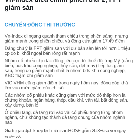
giảm sàn
CHUYỂN ĐỘNG THỊ TRƯỜNG
Vn-Index di ngang quanh tham chiếu trong phiên sáng, nhưng
giảm mạnh trong phiên chiều, và đóng cửa giảm 17.49 điểm
Đáng chú ý là FPT giảm sàn với dư bán sàn lên tới hơn 1 triệu
cp do bị khối ngoại bán ròng rất mạnh
Nhóm cổ phiếu chịu tác động tiêu cực từ thuế đối ứng Mỹ (cảng
biển, bđs khu công nghiệp, thủy sản, dệt may) tiếp tục giảm
sâu, trong đó giảm mạnh nhất là nhóm bđs khu công nghiệp,
KBC thậm chí giảm sàn
VIC VHM cũng giảm điểm trong ngày hôm nay, đóng góp khá
lớn vào mức giảm của chỉ số
Các nhóm cổ phiếu khác cũng giảm với mức độ thấp hơn là:
chứng khoán, ngân hàng, thép, dầu khí, vận tải, bất động sản,
xây dựng, bán lẻ
Ở chiều tăng, đà tăng rơi vào vài cổ phiếu trong từng nhóm
ngành, chứ không tạo thành đà tăng chung của nhóm ngành
nào
Giá trị giao dịch khớp lệnh trên sàn HOSE giảm 20.8% so với ngày
trước đó