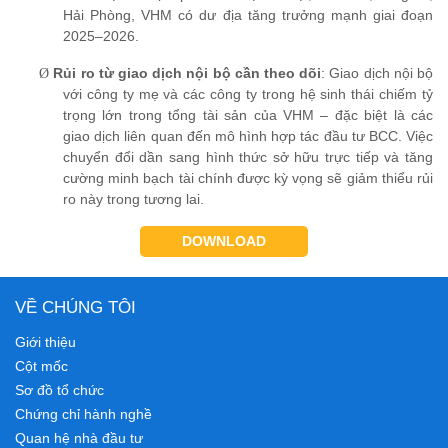
Hải Phòng, VHM có dư địa tăng trưởng mạnh giai đoạn
2025–2026.
Rủi ro từ giao dịch nội bộ cần theo dõi
: Giao dịch nội bộ
Ø
với công ty mẹ và các công ty trong hệ sinh thái chiếm tỷ
trọng lớn trong tổng tài sản của VHM
– đặc biệt
là các
giao dịch
liên quan đến mô hình hợp tác đầu tư BCC. Việc
chuyển đổi dần sang hình thức sở hữu trực tiếp và tăng
cường minh bạch tài chính được kỳ vọng sẽ giảm thiểu rủi
ro này trong tương lai.
DOWNLOAD
VỀ CHÚNG TÔI
Giới thiệu
Cột mốc
Sơ đồ tổ chức
Chứng chỉ hành nghề
Quan hệ nhà đầu tư