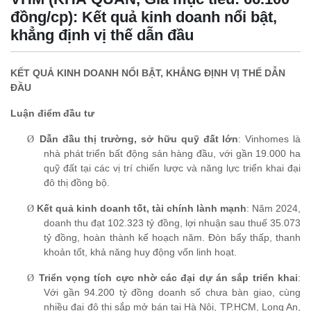
đồng/cp): Kết quả kinh doanh nổi bật,
khẳng định vị thế dẫn đầu
KẾT QUẢ KINH DOANH NỔI BẬT, KHẲNG ĐỊNH VỊ THẾ DẪN
ĐẦU
Luận điểm đầu tư
Dẫn đầu thị trường, sở hữu quỹ đất lớn
:
Vinhomes là
Ø
nhà phát triển bất động sản hàng đầu, với gần 19.000 ha
quỹ đất tại các vị trí chiến lược và năng lực triển khai đại
đô thị đồng bộ.
Kết quả kinh doanh tốt, tài chính lành mạnh
: Năm 2024,
Ø
doanh thu đạt 102.323 tỷ đồng, lợi nhuận sau thuế 35.073
tỷ đồng, hoàn thành kế hoạch năm. Đòn bẩy thấp, thanh
khoản tốt, khả năng huy động vốn linh hoạt.
Triển vọng tích cực nhờ các đại dự án sắp triển khai
:
Ø
Với gần 94.200 tỷ đồng doanh số chưa bàn giao, cùng
nhiều đại đô thị sắp mở bán tại Hà Nội, TP.HCM, Long An,