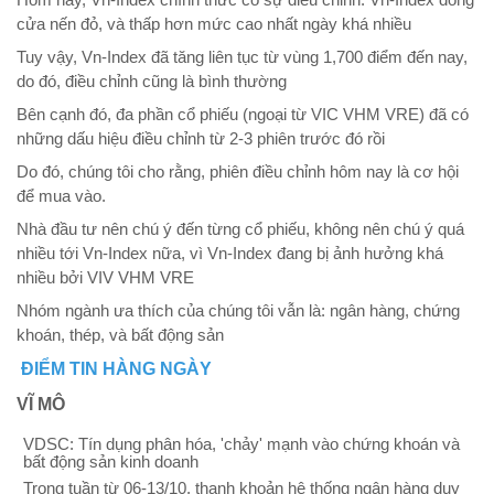
Hôm nay, Vn-Index chính thức có sự điều chỉnh: Vn-Index đóng
cửa nến đỏ, và thấp hơn mức cao nhất ngày khá nhiều
Tuy vậy, Vn-Index đã tăng liên tục từ vùng 1,700 điểm đến nay,
do đó, điều chỉnh cũng là bình thường
Bên cạnh đó, đa phần cổ phiếu (ngoại từ VIC VHM VRE) đã có
những dấu hiệu điều chỉnh từ 2-3 phiên trước đó rồi
Do đó, chúng tôi cho rằng, phiên điều chỉnh hôm nay là cơ hội
để mua vào.
Nhà đầu tư nên chú ý đến từng cổ phiếu, không nên chú ý quá
nhiều tới Vn-Index nữa, vì Vn-Index đang bị ảnh hưởng khá
nhiều bởi VIV VHM VRE
Nhóm ngành ưa thích của chúng tôi vẫn là: ngân hàng, chứng
khoán, thép, và bất động sản
ĐIỂM TIN HÀNG NGÀY
VĨ MÔ
VDSC: Tín dụng phân hóa, 'chảy' mạnh vào chứng khoán và
bất động sản kinh doanh
Trong tuần từ 06-13/10, thanh khoản hệ thống ngân hàng duy