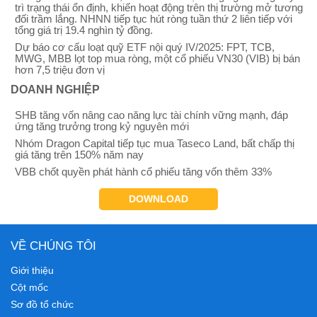
trì trạng thái ổn định, khiến hoạt động trên thị trường mở tương
đối trầm lắng. NHNN tiếp tục hút ròng tuần thứ 2 liên tiếp với
tổng giá trị 19.4 nghìn tỷ đồng.
Dự báo cơ cấu loạt quỹ ETF nội quý IV/2025: FPT, TCB,
MWG, MBB lọt top mua ròng, một cổ phiếu VN30 (VIB) bị bán
hơn 7,5 triệu đơn vị
DOANH NGHIỆP
SHB tăng vốn nâng cao năng lực tài chính vững mạnh, đáp
ứng tăng trưởng trong kỷ nguyên mới
Nhóm Dragon Capital tiếp tục mua Taseco Land, bất chấp thị
giá tăng trên 150% năm nay
VBB chốt quyền phát hành cổ phiếu tăng vốn thêm 33%
DOWNLOAD
VỀ CHÚNG TÔI
Giới thiệu
Cột mốc
Sơ đồ tổ chức