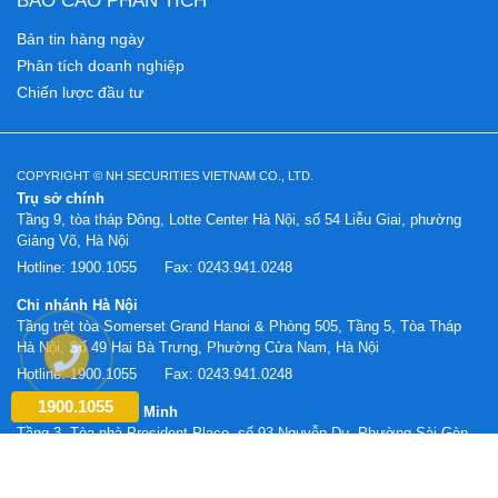
BÁO CÁO PHÂN TÍCH
Bản tin hàng ngày
Phân tích doanh nghiệp
Chiến lược đầu tư
COPYRIGHT © NH SECURITIES VIETNAM CO., LTD.
Trụ sở chính
Tầng 9, tòa tháp Đông, Lotte Center Hà Nội, số 54 Liễu Giai, phường
Giảng Võ, Hà Nội
Hotline:
1900.1055
Fax:
0243.941.0248
Chi nhánh Hà Nội
Tầng trệt tòa Somerset Grand Hanoi & Phòng 505, Tầng 5, Tòa Tháp
Hà Nội, Số 49 Hai Bà Trưng, Phường Cửa Nam, Hà Nội
Hotline:
1900.1055
Fax:
0243.941.0248
1900.1055
Chi nhánh Hồ Chí Minh
Tầng 3, Tòa nhà President Place, số 93 Nguyễn Du, Phường Sài Gòn,
TP. Hồ Chí Minh
Hotline:
1900.1055
Fax:
0283.620.0887