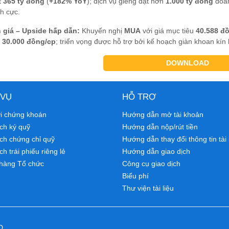
t
365 tỷ đồng
(
+182% YoY
); dịch vụ giếng đạt hơn
1.000 tỷ đồng
doan
h cực.
 giá – Upside hấp dẫn:
Khuyến nghị
MUA
với giá mục tiêu
40.588 đ
i
30.000 đồng/cp
; triển vọng được hỗ trợ bởi kế hoạch giàn khoan kín
DOWNLOAD
 VỤ
HỖ TRỢ
ới chứng khoán
Hướng dẫn mở tài khoản
ch ký quỹ
Hướng dẫn nộp/rút tiền
ịch chứng chỉ quỹ
Hướng dẫn thay đổi thông tin tài
ch trái phiếu riêng lẻ
Hướng dẫn giao dịch
hàng Tổ chức
Công cụ giao dịch
Biểu phí
Thư viện tài liệu
D.