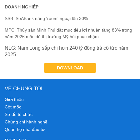
DOANH NGHIỆP
SSB: SeABank nâng 'room' ngoại lên 30%
MPC: Thủy sản Minh Phú đặt mục tiêu lợi nhuận tăng 83% trong
năm 2026 mặc dù thị trường Mỹ hồi phục chậm
NLG: Nam Long sắp chi hơn 240 tỷ đồng trả cổ tức năm
2025
DOWNLOAD
VỀ CHÚNG TÔI
Giới thiệu
Cột mốc
Sơ đồ tổ chức
Chứng chỉ hành nghề
Quan hệ nhà đầu tư