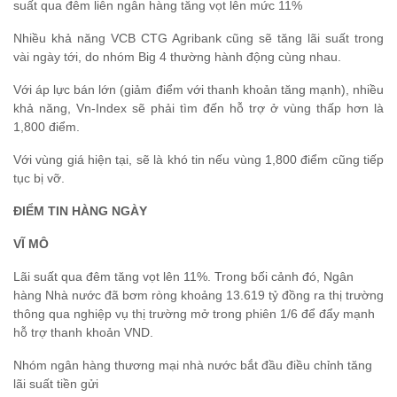
suất qua đêm liên ngân hàng tăng vọt lên mức 11%
Nhiều khả năng VCB CTG Agribank cũng sẽ tăng lãi suất trong
vài ngày tới, do nhóm Big 4 thường hành động cùng nhau.
Với áp lực bán lớn (giảm điểm với thanh khoản tăng mạnh), nhiều
khả năng, Vn-Index sẽ phải tìm đến hỗ trợ ở vùng thấp hơn là
1,800 điểm.
Với vùng giá hiện tại, sẽ là khó tin nếu vùng 1,800 điểm cũng tiếp
tục bị vỡ.
ĐIỂM TIN HÀNG NGÀY
VĨ MÔ
Lãi suất qua đêm tăng vọt lên 11%. Trong bối cảnh đó, Ngân
hàng Nhà nước đã bơm ròng khoảng 13.619 tỷ đồng ra thị trường
thông qua nghiệp vụ thị trường mở trong phiên 1/6 để đẩy mạnh
hỗ trợ thanh khoản VND.
Nhóm ngân hàng thương mại nhà nước bắt đầu điều chỉnh tăng
lãi suất tiền gửi