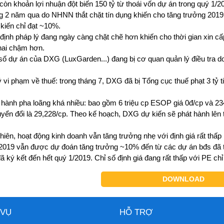
còn khoản lợi nhuận đột biến 150 tỷ từ thoái vốn dự án trong quý 1/2
ong 2 năm qua do NHNN thắt chặt tín dụng khiến cho tăng trưởng 201
 kiến chỉ đạt ~10%.
định pháp lý đang ngày càng chặt chẽ hơn khiến cho thời gian xin cấ
khai chậm hơn.
số dự án của DXG (LuxGarden...) đang bị cơ quan quản lý điều tra do
ý vi phạm về thuế: trong tháng 7, DXG đã bị Tổng cục thuế phạt 3 tỷ 
 hành pha loãng khá nhiều: bao gồm 6 triệu cp ESOP giá 0đ/cp và 234 
uyển đổi là 29,228/cp. Theo kế hoạch, DXG dự kiến sẽ phát hành lên tớ
nhiên, hoạt động kinh doanh vẫn tăng trưởng nhẹ với định giá rất thấp
019 vẫn được dự đoán tăng trưởng ~10% đến từ các dự án bđs đã tri
ã ký kết đến hết quý 1/2019. Chỉ số định giá đang rất thấp với PE chỉ 
DOWNLOAD
 VỤ
HỖ TRỢ