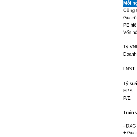
Mỗi ng
Công 
Giá cổ
PE hiện
Vốn hó
Tỷ VN
Doanh 
LNST
Tỷ su
EPS
P/E
Triển
- DXG 
+ Giá 