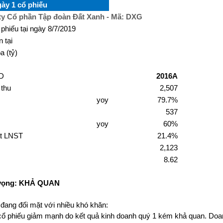
ày 1 cổ phiếu
ty Cổ phần Tập đoàn Đất Xanh - Mã: DXG
 phiếu tại ngày 8/7/2019
 tại
a (tỷ)
D
2016A
thu
2,507
yoy
79.7%
537
yoy
60%
ất LNST
21.4%
2,123
8.62
 vọng: KHẢ QUAN
đang đối mặt với nhiều khó khăn:
cổ phiếu giảm mạnh do kết quả kinh doanh quý 1 kém khả quan. Do