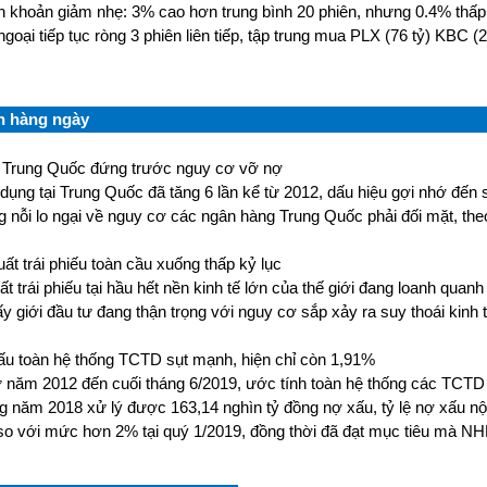
h khoản giảm nhẹ: 3% cao hơn trung bình 20 phiên, nhưng 0.4% thấp 
ngoại tiếp tục ròng 3 phiên liên tiếp, tập trung mua PLX (76 tỷ) KBC (
n hàng ngày
 Trung Quốc đứng trước nguy cơ vỡ nợ
 dụng tại Trung Quốc đã tăng 6 lần kể từ 2012, dấu hiệu gợi nhớ đến 
ng nỗi lo ngại về nguy cơ các ngân hàng Trung Quốc phải đối mặt, th
uất trái phiếu toàn cầu xuống thấp kỷ lục
ất trái phiếu tại hầu hết nền kinh tế lớn của thế giới đang loanh quan
ấy giới đầu tư đang thận trọng với nguy cơ sắp xảy ra suy thoái kinh t
ấu toàn hệ thống TCTD sụt mạnh, hiện chỉ còn 1,91%
ừ năm 2012 đến cuối tháng 6/2019, ước tính toàn hệ thống các TCTD 
ng năm 2018 xử lý được 163,14 nghìn tỷ đồng nợ xấu, tỷ lệ nợ xấu n
o với mức hơn 2% tại quý 1/2019, đồng thời đã đạt mục tiêu mà NH