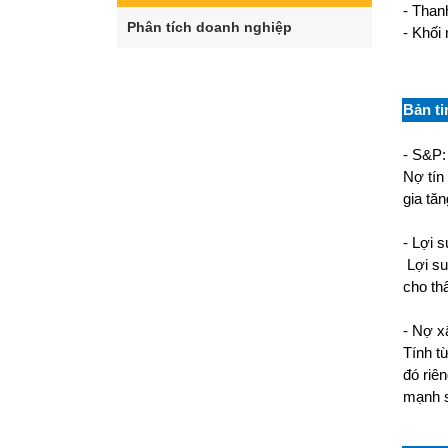
- Than
Phân tích doanh nghiệp
- Khối 
Bản ti
- S&P:
Nợ tín
gia tă
- Lợi s
Lợi su
cho th
- Nợ x
Tính t
đó riê
mạnh s