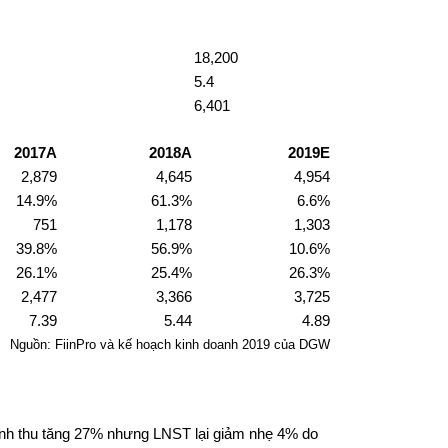
18,200
5.4
6,401
2017A
2018A
2019E
2,879
4,645
4,954
14.9%
61.3%
6.6%
751
1,178
1,303
39.8%
56.9%
10.6%
26.1%
25.4%
26.3%
2,477
3,366
3,725
7.39
5.44
4.89
Nguồn: FiinPro và kế hoạch kinh doanh 2019 của DGW
anh thu tăng 27% nhưng LNST lại giảm nhẹ 4% do