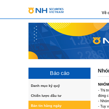
Về 
Nhóm
Báo cáo
NHÓM
Danh mục ký quỹ
- Thị 
Chiến lược đầu tư
đóng c
- Nhóm
Bản tin hàng ngày
- Tuy 