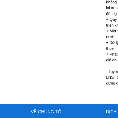
không 
lại tr
đó, dự
+ Quy 
triển 
+ Một 
nước.
+ Xử l
thuế.
+ Phát
giá ch
- Tuy 
LNST 2
dựng đ
VỀ CHÚNG TÔI
DỊCH