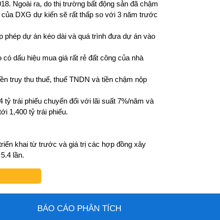
018. Ngoài ra, do thị trường bất động sản đã chậm
9 của DXG dự kiến sẽ rất thấp so với 3 năm trước
p phép dự án kéo dài và quá trình đưa dự án vào
 có dấu hiệu mua giá rất rẻ đất công của nhà
tiền truy thu thuế, thuế TNDN và tiền chậm nộp
tỷ trái phiếu chuyển đổi với lãi suất 7%/năm và
i 1,400 tỷ trái phiếu.
ển khai từ trước và giá trị các hợp đồng xây
5.4 lần.
BÁO CÁO PHÂN TÍCH