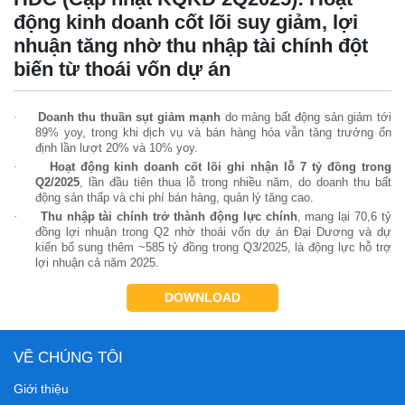
động kinh doanh cốt lõi suy giảm, lợi
nhuận tăng nhờ thu nhập tài chính đột
biến từ thoái vốn dự án
·
Doanh thu thuần sụt giảm mạnh
do mảng bất động sản giảm tới
89%
yoy
, trong khi dịch vụ và bán hàng hóa vẫn tăng trưởng ổn
định lần lượt
20%
và
10%
yoy
.
·
Hoạt động kinh doanh cốt lõi ghi nhận lỗ 7 tỷ đồng trong
Q2/2025
, lần đầu tiên thua lỗ trong nhiều năm, do doanh thu bất
động sản thấp và chi phí bán hàng, quản lý tăng cao.
·
Thu nhập tài chính trở thành động lực chính
, mang lại
70,6 tỷ
đồng lợi nhuận trong Q2
nhờ thoái vốn dự án Đại Dương và dự
kiến bổ sung thêm
~58
5
tỷ đồng trong Q3
/2025
, là động lực hỗ trợ
lợi nhuận cả năm 2025.
DOWNLOAD
VỀ CHÚNG TÔI
Giới thiệu