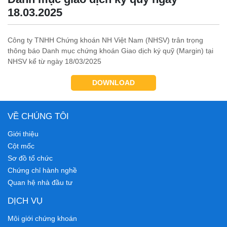
18.03.2025
Công ty TNHH Chứng khoán NH Việt Nam (NHSV) trân trọng
thông báo Danh mục chứng khoán Giao dịch ký quỹ (Margin) tại
NHSV kể từ ngày 18/03/2025
DOWNLOAD
VỀ CHÚNG TÔI
Giới thiệu
Cột mốc
Sơ đồ tổ chức
Chứng chỉ hành nghề
Quan hệ nhà đầu tư
DỊCH VỤ
Môi giới chứng khoán