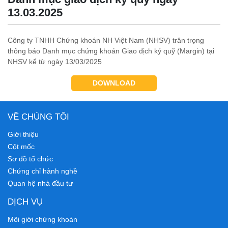
13.03.2025
Công ty TNHH Chứng khoán NH Việt Nam (NHSV) trân trọng
thông báo Danh mục chứng khoán Giao dịch ký quỹ (Margin) tại
NHSV kể từ ngày 13/03/2025
DOWNLOAD
VỀ CHÚNG TÔI
Giới thiệu
Cột mốc
Sơ đồ tổ chức
Chứng chỉ hành nghề
Quan hệ nhà đầu tư
DỊCH VỤ
Môi giới chứng khoán