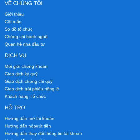
VỀ CHÚNG TÔI
Giới thiệu
Cột mốc
Sơ đồ tổ chức
Chứng chỉ hành nghề
Quan hệ nhà đầu tư
DỊCH VỤ
Môi giới chứng khoán
Giao dịch ký quỹ
Giao dịch chứng chỉ quỹ
Giao dịch trái phiếu riêng lẻ
Khách hàng Tổ chức
HỖ TRỢ
Hướng dẫn mở tài khoản
Hướng dẫn nộp/rút tiền
Hướng dẫn thay đổi thông tin tài khoản