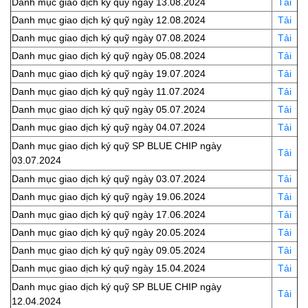
Danh mục giao dịch ký quỹ ngày 13.08.2024
Tải
Danh mục giao dịch ký quỹ ngày 12.08.2024
Tải
Danh mục giao dịch ký quỹ ngày 07.08.2024
Tải
Danh mục giao dịch ký quỹ ngày 05.08.2024
Tải
Danh mục giao dịch ký quỹ ngày 19.07.2024
Tải
Danh mục giao dịch ký quỹ ngày 11.07.2024
Tải
Danh mục giao dịch ký quỹ ngày 05.07.2024
Tải
Danh mục giao dịch ký quỹ ngày 04.07.2024
Tải
Danh mục giao dịch ký quỹ SP BLUE CHIP ngày
Tải
03.07.2024
Danh mục giao dịch ký quỹ ngày 03.07.2024
Tải
Danh mục giao dịch ký quỹ ngày 19.06.2024
Tải
Danh mục giao dịch ký quỹ ngày 17.06.2024
Tải
Danh mục giao dịch ký quỹ ngày 20.05.2024
Tải
Danh mục giao dịch ký quỹ ngày 09.05.2024
Tải
Danh mục giao dịch ký quỹ ngày 15.04.2024
Tải
Danh mục giao dịch ký quỹ SP BLUE CHIP ngày
Tải
12.04.2024