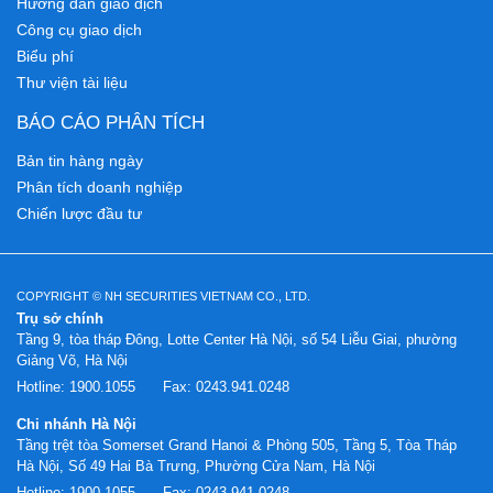
Hướng dẫn giao dịch
Công cụ giao dịch
Biểu phí
Thư viện tài liệu
BÁO CÁO PHÂN TÍCH
Bản tin hàng ngày
Phân tích doanh nghiệp
Chiến lược đầu tư
COPYRIGHT © NH SECURITIES VIETNAM CO., LTD.
Trụ sở chính
Tầng 9, tòa tháp Đông, Lotte Center Hà Nội, số 54 Liễu Giai, phường
Giảng Võ, Hà Nội
Hotline:
1900.1055
Fax:
0243.941.0248
Chi nhánh Hà Nội
Tầng trệt tòa Somerset Grand Hanoi & Phòng 505, Tầng 5, Tòa Tháp
Hà Nội, Số 49 Hai Bà Trưng, Phường Cửa Nam, Hà Nội
Hotline:
1900.1055
Fax:
0243.941.0248