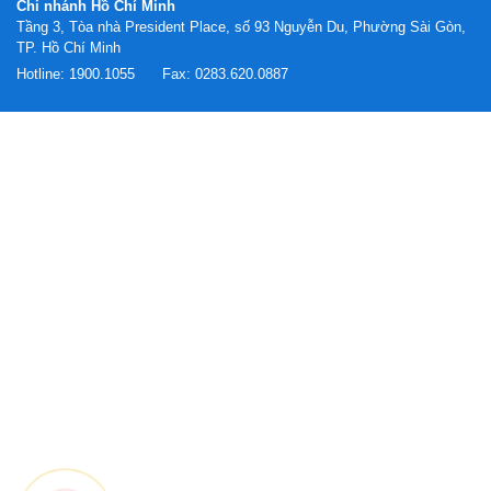
Chi nhánh Hồ Chí Minh
Tầng 3, Tòa nhà President Place, số 93 Nguyễn Du, Phường Sài Gòn,
TP. Hồ Chí Minh
Hotline:
1900.1055
Fax:
0283.620.0887