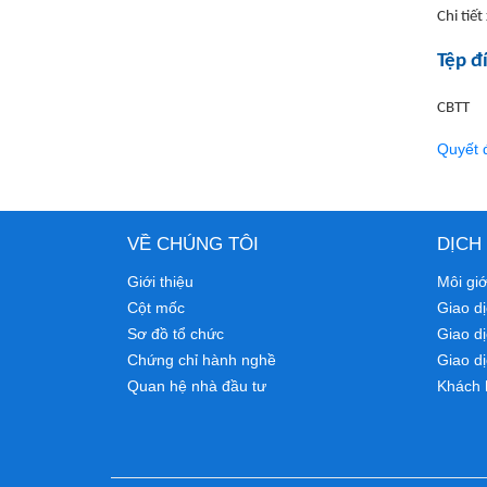
Chi tiết
Tệp đ
CBTT
Quyết 
VỀ CHÚNG TÔI
DỊCH
Giới thiệu
Môi gi
Cột mốc
Giao dị
Sơ đồ tổ chức
Giao d
Chứng chỉ hành nghề
Giao dị
Quan hệ nhà đầu tư
Khách 