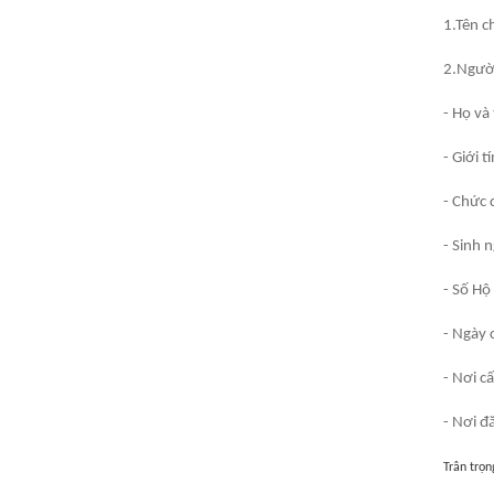
1.Tên c
2.Ngườ
- Họ và
- Giới 
- Chức 
- Sinh 
- Số H
- Ngày
- Nơi c
- Nơi đ
Trân trọn