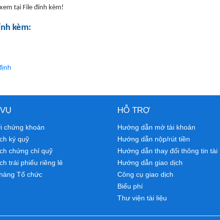
 xem tại File đính kèm!
ính kèm:
định
 VỤ
HỖ TRỢ
ới chứng khoán
Hướng dẫn mở tài khoản
ch ký quỹ
Hướng dẫn nộp/rút tiền
ịch chứng chỉ quỹ
Hướng dẫn thay đổi thông tin tài
ch trái phiếu riêng lẻ
Hướng dẫn giao dịch
hàng Tổ chức
Công cụ giao dịch
Biểu phí
Thư viện tài liệu