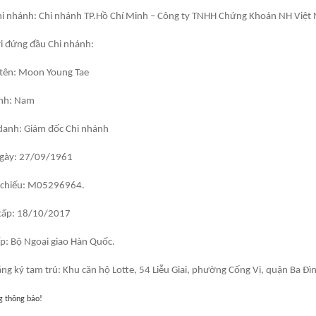
hi nhánh: Chi nhánh TP.Hồ Chí Minh – Công ty TNHH Chứng Khoán NH Việt
i đứng đầu Chi nhánh:
 tên: Moon Young Tae
tính: Nam
danh: Giám đốc Chi nhánh
ngày: 27/09/1961
ộ chiếu: M05296964.
 cấp: 18/10/2017
ấp: Bộ Ngoại giao Hàn Quốc.
ăng ký tạm trú: Khu căn hộ Lotte, 54 Liễu Giai, phường Cống Vị, quận Ba Đì
g thông báo!