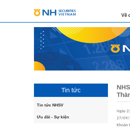
Về 
NHSV
Tin tức
Thàn
Tin tức NHSV
Ngày 2
Ưu đãi - Sự kiện
27/09/
Khoán N