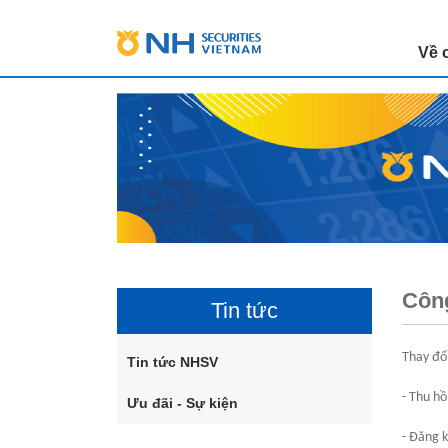
Về 
Công
Tin tức
Thay đổ
Tin tức NHSV
- Thu h
Ưu đãi - Sự kiện
- Đăng 