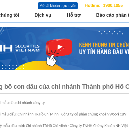
Hotline:
1900.1055
Mở tài khoản trực tuyến
chúng tôi
Dịch vụ
Hỗ trợ
Báo cáo phân t
 bố con dấu của chi nhánh Thành phố Hồ C
i mẫu dấu chi nhánh công ty.
ồi mẫu dấu: Chi nhánh TP.Hồ Chí Minh - Công ty cổ phần chứng khoán Woori CBV
ký mẫu dấu mới: Chi nhánh TP.Hồ Chí Minh - Công ty TNHH Chứng Khoán NH Việ