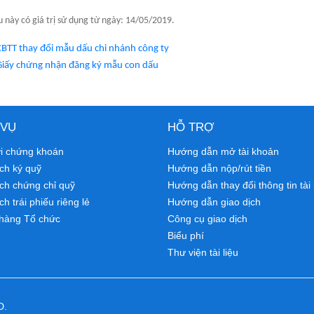
 này có giá trị sử dụng từ ngày: 14/05/2019.
CBTT thay đổi mẫu dấu chi nhánh công ty
Giấy chứng nhận đăng ký mẫu con dấu
 VỤ
HỖ TRỢ
ới chứng khoán
Hướng dẫn mở tài khoản
ch ký quỹ
Hướng dẫn nộp/rút tiền
ịch chứng chỉ quỹ
Hướng dẫn thay đổi thông tin tài
ch trái phiếu riêng lẻ
Hướng dẫn giao dịch
hàng Tổ chức
Công cụ giao dịch
Biểu phí
Thư viện tài liệu
D.