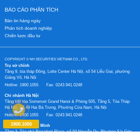
BÁO CÁO PHÂN TÍCH
Bản tin hàng ngày
Phân tích doanh nghiệp
Chiến lược đầu tư
COPYRIGHT © NH SECURITIES VIETNAM CO., LTD.
Trụ sở chính
Tầng 9, tòa tháp Đông, Lotte Center Hà Nội, số 54 Liễu Giai, phường
Giảng Võ, Hà Nội
Hotline:
1900.1055
Fax:
0243.941.0248
Chi nhánh Hà Nội
Tầng trệt tòa Somerset Grand Hanoi & Phòng 505, Tầng 5, Tòa Tháp
Hà Nội, Số 49 Hai Bà Trưng, Phường Cửa Nam, Hà Nội
Hotline:
1900.1055
Fax:
0243.941.0248
1900.1055
Chi nhánh Hồ Chí Minh
Tầng 3, Tòa nhà President Place, số 93 Nguyễn Du, Phường Sài Gòn,
TP. Hồ Chí Minh