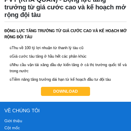
trưởng từ giá cước cao và kế hoạch mở
rộng đội tàu
ĐỘNG LỰC TĂNG TRƯỞNG TỪ GIÁ CƯỚC CAO VÀ KẾ HOẠCH MỞ
RỘNG ĐỘI TÀU
ü
Thu
về
100
tỷ
lợi
nhuận
từ
thanh
lý
tàu
cũ
ü
Giá
cước
tàu
tăng
ở
hầu
hết
các
phân
khúc
ü
Nhu
cầu
vận
tải
xăng
dầu
dự
kiến
tăng
ở
cả
thị
trường
quốc
tế
và
trong
nước
ü
Tiềm
năng
tăng
trưởng
dài
hạn
từ
kế
hoạch
đầu
tư
đội
tàu
DOWNLOAD
VỀ CHÚNG TÔI
Giới thiệu
Cột mốc