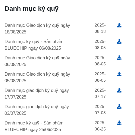
Danh mục ký quỹ
Danh mục Giao dịch ký quỹ ngày
2025-
08-18
18/08/2025
Danh mục ký quỹ - Sản phẩm
2025-
08-05
BLUECHIP ngày 06/08/2025
Danh mục Giao dịch ký quỹ ngày
2025-
08-05
06/08/2025
Danh mục Giao dịch ký quỹ ngày
2025-
08-05
05/08/2025
Danh mục giao dịch ký quỹ ngày
2025-
07-17
17/07/2025
Danh mục giao dịch ký quỹ ngày
2025-
07-03
03/07/2025
Danh mục ký quỹ - Sản phẩm
2025-
06-25
BLUECHIP ngày 25/06/2025