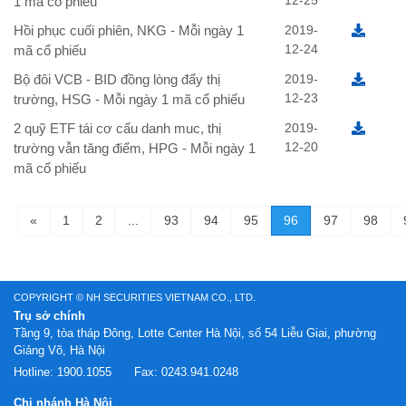
12-25
1 mã cổ phiếu
Hồi phục cuối phiên, NKG - Mỗi ngày 1
2019-
12-24
mã cổ phiếu
Bộ đôi VCB - BID đồng lòng đẩy thị
2019-
12-23
trường, HSG - Mỗi ngày 1 mã cổ phiếu
2 quỹ ETF tái cơ cấu danh muc, thị
2019-
12-20
trường vẫn tăng điểm, HPG - Mỗi ngày 1
mã cổ phiếu
«
1
2
...
93
94
95
96
97
98
COPYRIGHT © NH SECURITIES VIETNAM CO., LTD.
Trụ sở chính
Tầng 9, tòa tháp Đông, Lotte Center Hà Nội, số 54 Liễu Giai, phường
Giảng Võ, Hà Nội
Hotline:
1900.1055
Fax:
0243.941.0248
Chi nhánh Hà Nội