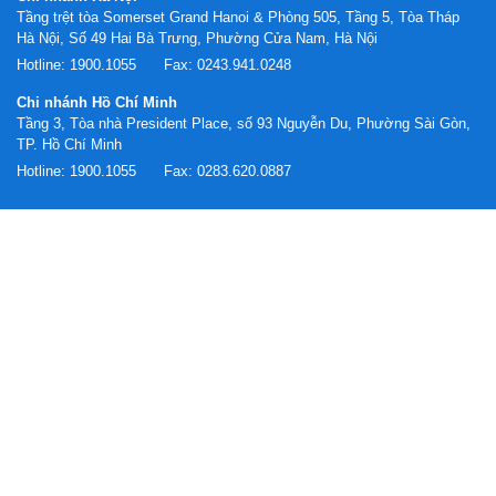
Tầng trệt tòa Somerset Grand Hanoi & Phòng 505, Tầng 5, Tòa Tháp
Hà Nội, Số 49 Hai Bà Trưng, Phường Cửa Nam, Hà Nội
Hotline:
1900.1055
Fax:
0243.941.0248
Chi nhánh Hồ Chí Minh
Tầng 3, Tòa nhà President Place, số 93 Nguyễn Du, Phường Sài Gòn,
TP. Hồ Chí Minh
Hotline:
1900.1055
Fax:
0283.620.0887