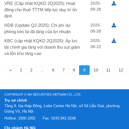
VRE (Cập nhật KQKD 2Q2025): Hoạt
2025-
08-28
động cho thuê TTTM tiếp tục duy trì ổn
định
HDB (Update Q2-2025): Chi phí dự
2025-
08-28
phòng kéo lùi đà tăng của lợi nhuận
KBC (cập nhật KQKD 2Q2025): Áp lực
2025-
08-22
tài chính gia tăng với doanh thu sụt giảm
và tồn kho tăng cao
«
1
2
...
6
7
8
9
10
11
12
COPYRIGHT © NH SECURITIES VIETNAM CO., LTD.
Trụ sở chính
Tầng 9, tòa tháp Đông, Lotte Center Hà Nội, số 54 Liễu Giai, phường
Giảng Võ, Hà Nội
Hotline:
1900.1055
Fax:
0243.941.0248
Chi nhánh Hà Nội