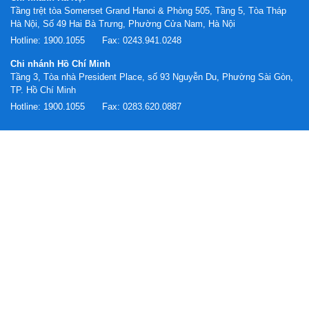
Tầng trệt tòa Somerset Grand Hanoi & Phòng 505, Tầng 5, Tòa Tháp
Hà Nội, Số 49 Hai Bà Trưng, Phường Cửa Nam, Hà Nội
Hotline:
1900.1055
Fax:
0243.941.0248
Chi nhánh Hồ Chí Minh
Tầng 3, Tòa nhà President Place, số 93 Nguyễn Du, Phường Sài Gòn,
TP. Hồ Chí Minh
Hotline:
1900.1055
Fax:
0283.620.0887