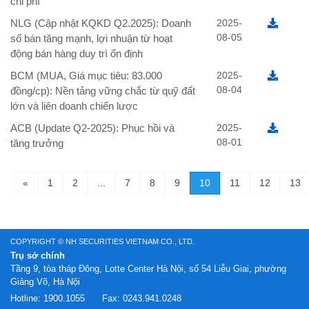
chi phí
NLG (Cập nhật KQKD Q2.2025): Doanh
2025-
08-05
số bán tăng mạnh, lợi nhuận từ hoạt
động bán hàng duy trì ổn định
BCM (MUA, Giá mục tiêu: 83.000
2025-
08-04
đồng/cp): Nền tảng vững chắc từ quỹ đất
lớn và liên doanh chiến lược
ACB (Update Q2-2025): Phục hồi và
2025-
08-01
tăng trưởng
«
1
2
...
7
8
9
10
11
12
13
COPYRIGHT © NH SECURITIES VIETNAM CO., LTD.
Trụ sở chính
Tầng 9, tòa tháp Đông, Lotte Center Hà Nội, số 54 Liễu Giai, phường
Giảng Võ, Hà Nội
Hotline:
1900.1055
Fax:
0243.941.0248