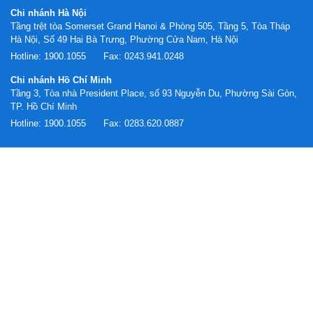
Chi nhánh Hà Nội
Tầng trệt tòa Somerset Grand Hanoi & Phòng 505, Tầng 5, Tòa Tháp
Hà Nội, Số 49 Hai Bà Trưng, Phường Cửa Nam, Hà Nội
Hotline:
1900.1055
Fax:
0243.941.0248
Chi nhánh Hồ Chí Minh
Tầng 3, Tòa nhà President Place, số 93 Nguyễn Du, Phường Sài Gòn,
TP. Hồ Chí Minh
Hotline:
1900.1055
Fax:
0283.620.0887